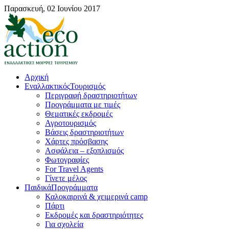
Παρασκευή, 02 Ιουνίου 2017
Αρχική
Εναλλακτικός
Τουρισμός
Περιγραφή δραστηριοτήτων
Προγράμματα με τιμές
Θεματικές εκδρομές
Αγροτουρισμός
Βάσεις δραστηριοτήτων
Χάρτες πρόσβασης
Ασφάλεια – εξοπλισμός
Φωτογραφίες
For Travel Agents
Γίνετε μέλος
Παιδικά
Προγράμματα
Καλοκαιρινά & χειμερινά camp
Πάρτι
Εκδρομές και δραστηριότητες
Για σχολεία