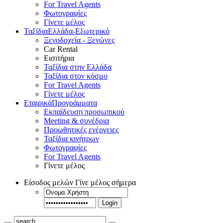
For Travel Agents
Φωτογραφίες
Γίνετε μέλος
Ταξίδια
Ελλάδα-Εξωτερικό
Ξενοδοχεία - Ξενώνες
Car Rental
Εισιτήρια
Ταξίδια στην Ελλάδα
Ταξίδια στον κόσμο
For Travel Agents
Γίνετε μέλος
Εταιρικά
Προγράμματα
Εκπαίδευση προσωπικού
Meeting & συνέδρια
Προωθητικές ενέργειες
Ταξίδια κινήτρων
Φωτογραφίες
For Travel Agents
Γίνετε μέλος
Είσοδος μελών
Γίνε μέλος σήμερα
Login