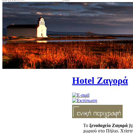
Hotel Ζαγορά
Το
ξενοδοχείο Ζαγορά
βρ
χωριού στο Πήλιο. Χτίστη