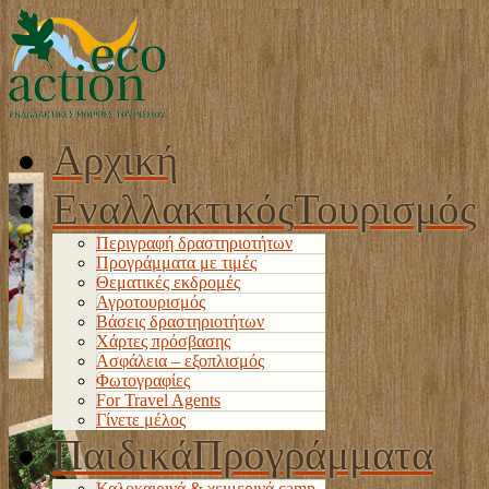
Αρχική
Εναλλακτικός
Τουρισμός
Περιγραφή δραστηριοτήτων
Προγράμματα με τιμές
Θεματικές εκδρομές
Αγροτουρισμός
Βάσεις δραστηριοτήτων
Χάρτες πρόσβασης
Ασφάλεια – εξοπλισμός
Φωτογραφίες
For Travel Agents
Γίνετε μέλος
Παιδικά
Προγράμματα
Καλοκαιρινά & χειμερινά camp