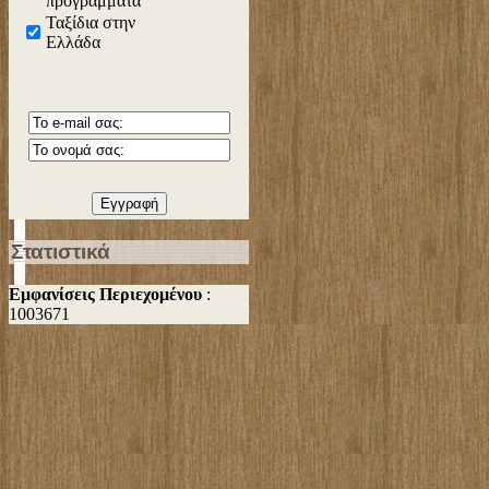
προγράμματα
Ταξίδια στην
Ελλάδα
Στατιστικά
Εμφανίσεις Περιεχομένου
:
1003671