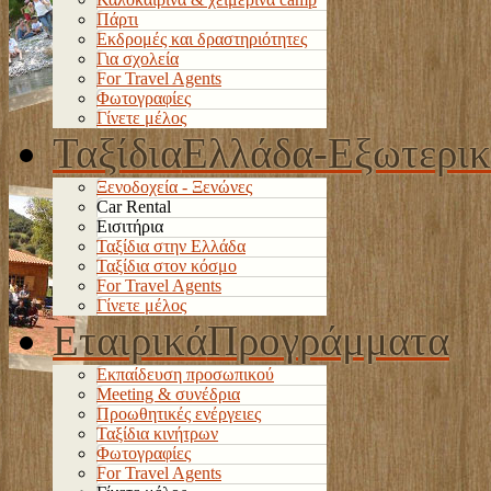
Πάρτι
Εκδρομές και δραστηριότητες
Για σχολεία
For Travel Agents
Φωτογραφίες
Γίνετε μέλος
Ταξίδια
Ελλάδα-Εξωτερι
Ξενοδοχεία - Ξενώνες
Car Rental
Εισιτήρια
Ταξίδια στην Ελλάδα
Ταξίδια στον κόσμο
For Travel Agents
Γίνετε μέλος
Εταιρικά
Προγράμματα
Εκπαίδευση προσωπικού
Meeting & συνέδρια
Προωθητικές ενέργειες
Ταξίδια κινήτρων
Φωτογραφίες
For Travel Agents