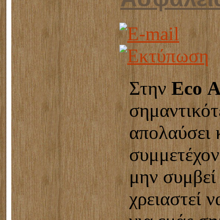
Στην
Εco Α
σημαντικότ
απολαύσει 
συμμετέχοντ
μην συμβεί
χρειαστεί ν