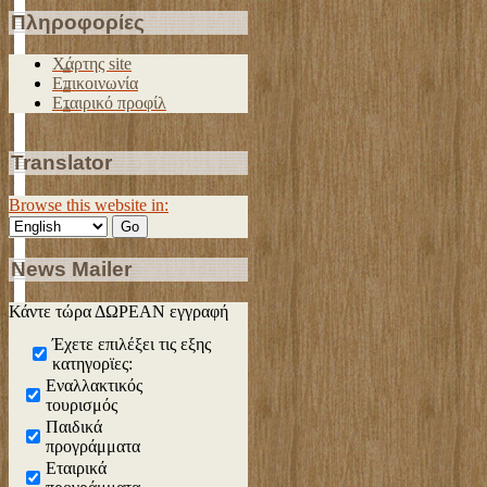
Πληροφορίες
Χάρτης site
Επικοινωνία
Εταιρικό προφίλ
Translator
Browse this website in:
News Mailer
Κάντε τώρα ΔΩΡΕΑΝ εγγραφή
Έχετε επιλέξει τις εξης
κατηγορϊες:
Εναλλακτικός
τουρισμός
Παιδικά
προγράμματα
Εταιρικά