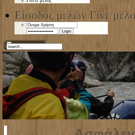
Γίνετε μέλος
Είσοδος μελών
Γίνε μέλ
Login
Ασφάλεια