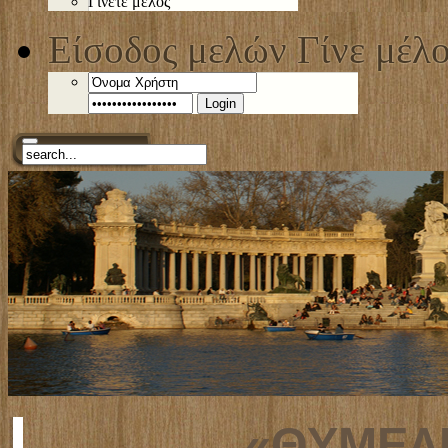
Γίνετε μέλος
Είσοδος μελών
Γίνε μέλ
Login
«ΘΥΜΕΛΗ