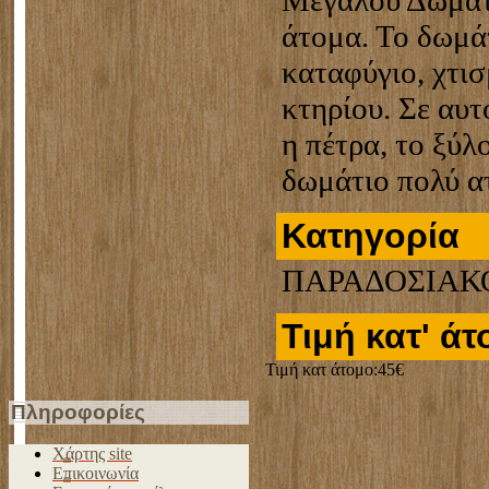
άτομα. Το δωμάτ
καταφύγιο, χτι
κτηρίου. Σε αυτ
η πέτρα, το ξύλ
δωμάτιο πολύ α
Κατηγορία
ΠΑΡΑΔΟΣΙΑΚ
Τιμή κατ' ά
Τιμή κατ άτομο:45€
Πληροφορίες
Χάρτης site
Επικοινωνία
ΞΕΝΩΝΑΣ