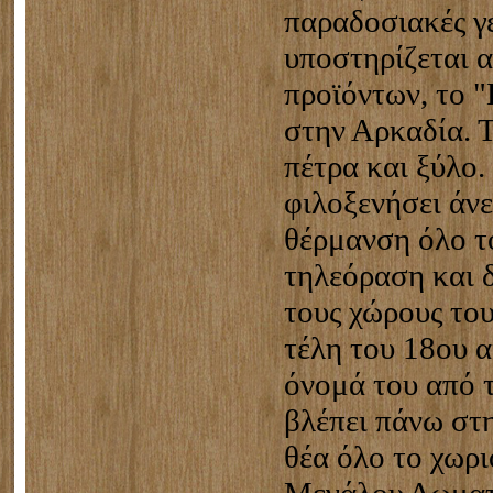
παραδοσιακές γ
υποστηρίζεται 
προϊόντων, το "
στην Αρκαδία. Τ
πέτρα και ξύλο.
φιλοξενήσει άνε
θέρμανση όλο τ
τηλεόραση και δ
τους χώρους του
τέλη του 18ου α
όνομά του από τ
βλέπει πάνω στη
θέα όλο το χωριό
Μεγάλου Δωματί