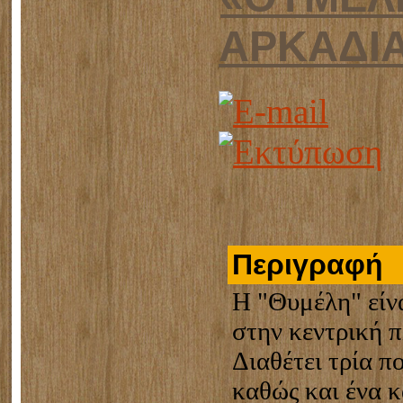
ΑΡΚΑΔΙ
Περιγραφή
Η "Θυμέλη" είν
στην κεντρική π
Διαθέτει τρία π
καθώς και ένα κ