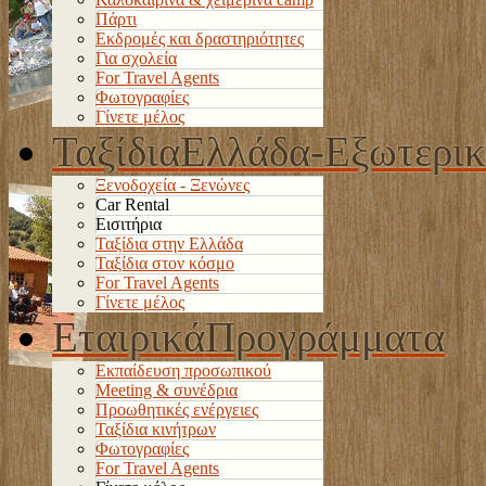
Πάρτι
Εκδρομές και δραστηριότητες
Για σχολεία
For Travel Agents
Φωτογραφίες
Γίνετε μέλος
Ταξίδια
Ελλάδα-Εξωτερι
Ξενοδοχεία - Ξενώνες
Car Rental
Εισιτήρια
Ταξίδια στην Ελλάδα
Ταξίδια στον κόσμο
For Travel Agents
Γίνετε μέλος
Εταιρικά
Προγράμματα
Εκπαίδευση προσωπικού
Meeting & συνέδρια
Προωθητικές ενέργειες
Ταξίδια κινήτρων
Φωτογραφίες
For Travel Agents