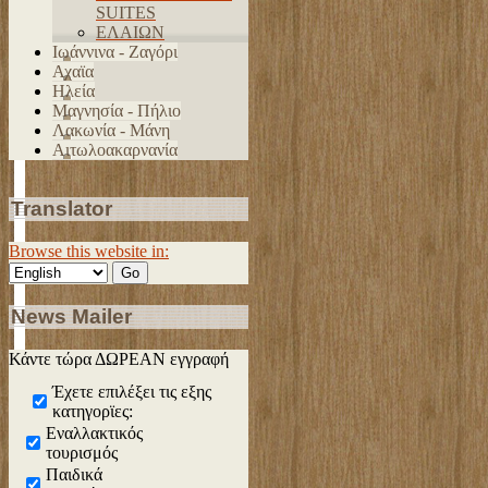
SUITES
ΠΑΝΟΡΑΜΑ
ΑΡΟΑΝΙΩΝ
HOTEL
ΕΛΑΙΩΝ
ZISSIS
ΚΥΝΑΙΘΑ
HOTEL ANTONIOS
Ιωάννινα - Ζαγόρι
ΦΑΡΑΓΓΙ
ΔΑΣΙΚΟΣ
HOTEL NEW
Αχαϊα
ΞΕΝΩΝΑΣ
OLYMPIA
Ηλεία
HOTEL ILIS
Μαγνησία - Πήλιο
ELLIS HOUSE
Λακωνία - Μάνη
Οικία Μάινα
Αιτωλοακαρνανία
Eυηνος
Translator
Browse this website in:
News Mailer
Κάντε τώρα ΔΩΡΕΑΝ εγγραφή
Έχετε επιλέξει τις εξης
κατηγορϊες:
Εναλλακτικός
τουρισμός
Παιδικά