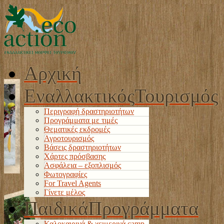
Αρχική
Εναλλακτικός
Τουρισμός
Περιγραφή δραστηριοτήτων
Προγράμματα με τιμές
Θεματικές εκδρομές
Αγροτουρισμός
Βάσεις δραστηριοτήτων
Χάρτες πρόσβασης
Ασφάλεια – εξοπλισμός
Φωτογραφίες
For Travel Agents
Γίνετε μέλος
Παιδικά
Προγράμματα
Καλοκαιρινά & χειμερινά camp